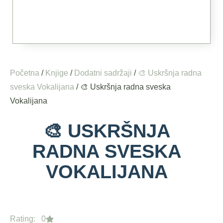
Početna
/
Knjige
/
Dodatni sadržaji
/
🎨 Uskršnja radna
sveska Vokalijana
/ 🎨 Uskršnja radna sveska
Vokalijana
🎨 USKRŠNJA
RADNA SVESKA
VOKALIJANA
Rating: 0