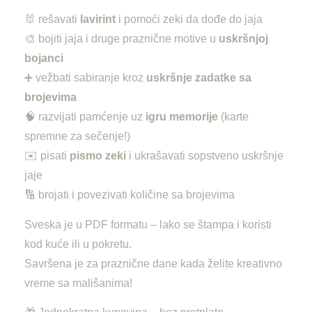
🐰 rešavati
lavirint
i pomoći zeki da dođe do jaja
🎨 bojiti jaja i druge praznične motive u
uskršnjoj
bojanci
➕ vežbati sabiranje kroz
uskršnje zadatke sa
brojevima
🧠 razvijati pamćenje uz
igru memorije
(karte
spremne za sečenje!)
✉️ pisati
pismo zeki
i ukrašavati sopstveno uskršnje
jaje
🔢 brojati i povezivati količine sa brojevima
Sveska je u PDF formatu – lako se štampa i koristi
kod kuće ili u pokretu.
Savršena je za praznične dane kada želite kreativno
vreme sa mališanima!