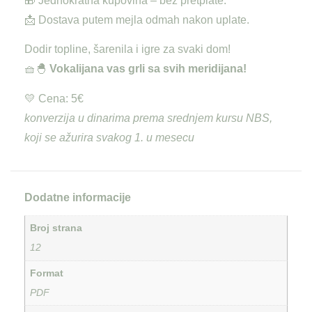
🎁 Jednokratna kupovina – bez pretplate.
📩 Dostava putem mejla odmah nakon uplate.
Dodir topline, šarenila i igre za svaki dom!
🧺🐣
Vokalijana vas grli sa svih meridijana!
💛 Cena: 5€
konverzija u dinarima prema srednjem kursu NBS,
koji se ažurira svakog 1. u mesecu
Dodatne informacije
Broj strana
12
Format
PDF