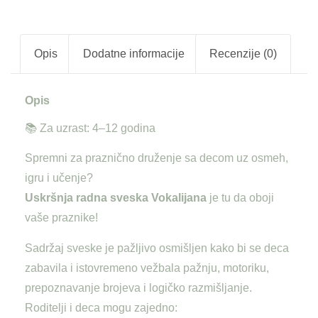
Opis
Dodatne informacije
Recenzije (0)
Opis
📚 Za uzrast: 4–12 godina
Spremni za praznično druženje sa decom uz osmeh,
igru i učenje?
Uskršnja radna sveska Vokalijana
je tu da oboji
vaše praznike!
Sadržaj sveske je pažljivo osmišljen kako bi se deca
zabavila i istovremeno vežbala pažnju, motoriku,
prepoznavanje brojeva i logičko razmišljanje.
Roditelji i deca mogu zajedno: