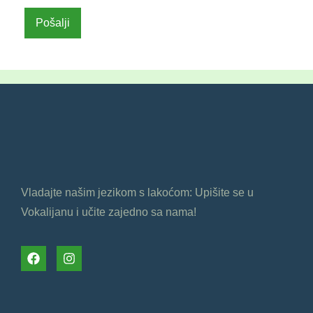
Vladajte našim jezikom s lakoćom: Upišite se u
Vokalijanu i učite zajedno sa nama!