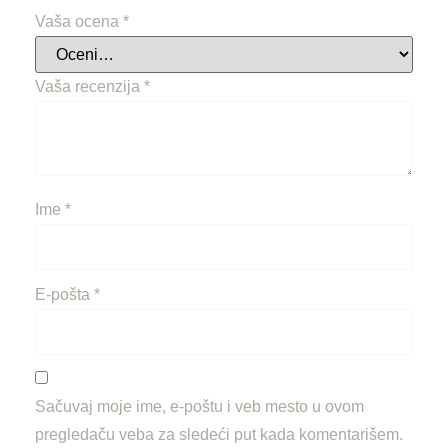
Vaša ocena
*
Vaša recenzija
*
Ime
*
E-pošta
*
Sačuvaj moje ime, e-poštu i veb mesto u ovom
pregledaču veba za sledeći put kada komentarišem.