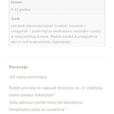
Uzrast
4-12 godina
Jezik
naš jezik (obuhvata srpski, hrvatski, bosanski i
crnogorski – jezike koji su međusobno razumljivi i potiču
iz istog jezičkog korena. Radna sveska je prilagođena
deci iz svih krajeva bivše Jugoslavije).
Recenzije
Još nema komentara.
Budite prvi koji će napisati recenziju za „🎨 Uskršnja
radna sveska Vokalijana“
Vaša adresa e-pošte neće biti objavljena.
Neophodna polja su označena
*